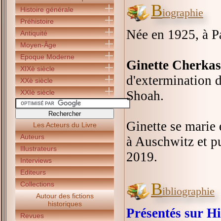
B
Histoire générale
iographie
Préhistoire
Née en 1925, à Pa
Antiquité
Moyen-Âge
Epoque Moderne
Ginette Cherka
XIXè siècle
d'extermination 
XXè siècle
XXIè siècle
Shoah.
Ginette se marie
Les Acteurs du Livre
Auteurs
à Auschwitz et p
Illustrateurs
2019.
Interviews
Editeurs
B
Collections
ibliographie
Autour des fictions
historiques
Présentés sur Hi
Revues