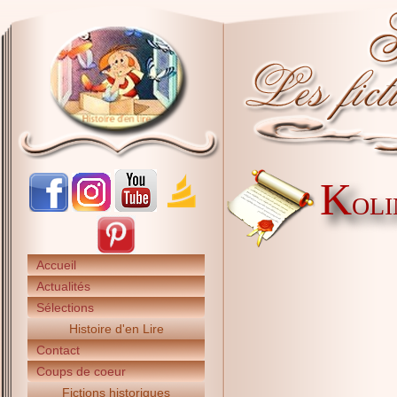
K
OLI
Accueil
Actualités
Sélections
Histoire d'en Lire
Contact
Coups de coeur
Fictions historiques