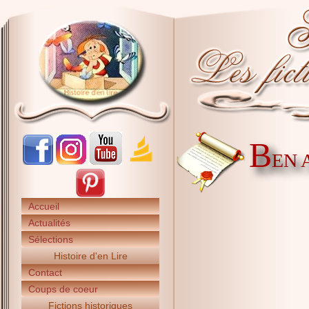
B
EN 
Accueil
Actualités
Sélections
Histoire d'en Lire
Contact
Coups de coeur
Fictions historiques