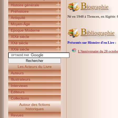
B
Histoire générale
iographie
Préhistoire
Né en 1948 à Tlemcen, en Algérie. 
Antiquité
Moyen-Âge
B
Epoque Moderne
ibliographie
XIXè siècle
Présentés sur Histoire d'en Lire :
XXè siècle
XXIè siècle
L'Anniversaire du 28 octob
Les Acteurs du Livre
Auteurs
Illustrateurs
Interviews
Editeurs
Collections
Autour des fictions
historiques
Revues