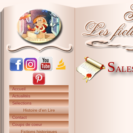
S
ALE
Accueil
Actualités
Sélections
Histoire d'en Lire
Contact
Coups de coeur
Fictions historiques