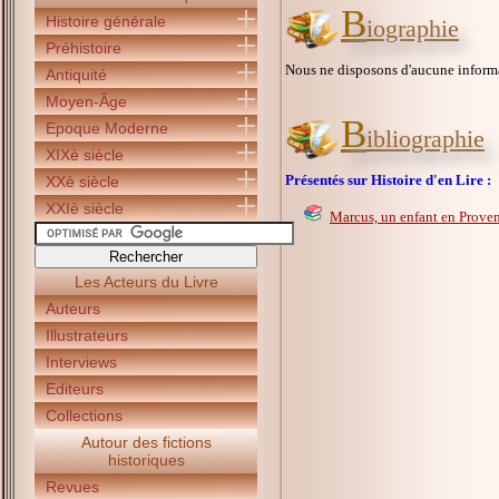
B
Histoire générale
iographie
Préhistoire
Nous ne disposons d'aucune inform
Antiquité
Moyen-Âge
B
Epoque Moderne
ibliographie
XIXè siècle
Présentés sur Histoire d'en Lire :
XXè siècle
XXIè siècle
Marcus, un enfant en Prove
Les Acteurs du Livre
Auteurs
Illustrateurs
Interviews
Editeurs
Collections
Autour des fictions
historiques
Revues