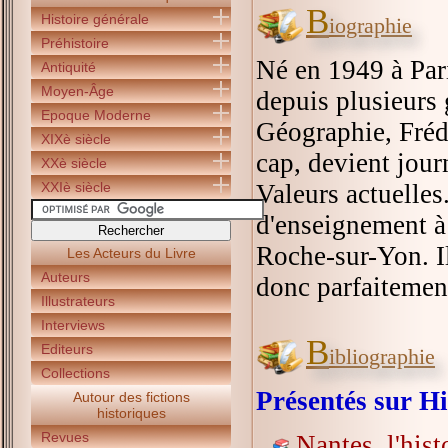
B
Histoire générale
iographie
Préhistoire
Né en 1949 à Pari
Antiquité
Moyen-Âge
depuis plusieurs 
Epoque Moderne
Géographie, Frédé
XIXè siècle
cap, devient jour
XXè siècle
XXIè siècle
Valeurs actuelles
d'enseignement à 
Roche-sur-Yon. Il
Les Acteurs du Livre
Auteurs
donc parfaitement
Illustrateurs
Interviews
B
Editeurs
ibliographie
Collections
Présentés sur Hi
Autour des fictions
historiques
Revues
Nantes, l'hist