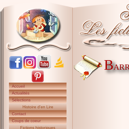
B
ARR
Accueil
Actualités
Sélections
Histoire d'en Lire
Contact
Coups de coeur
Fictions historiques