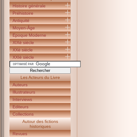
Histoire générale
Préhistoire
Antiquité
Moyen-Âge
Epoque Moderne
XIXè siècle
XXè siècle
XXIè siècle
Les Acteurs du Livre
Auteurs
Illustrateurs
Interviews
Editeurs
Collections
Autour des fictions
historiques
Revues