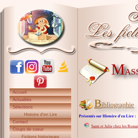
M
AS
Accueil
Actualités
B
ibliographie
Sélections
Histoire d'en Lire
Présentés sur Histoire d'en Lire :
Contact
Sami et Julie chez les Roma
Coups de coeur
Fictions historiques