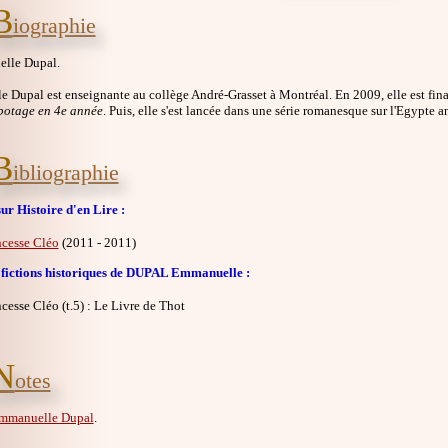
B
iographie
lle Dupal.
 Dupal est enseignante au collège André-Grasset à Montréal. En 2009, elle est fin
botage en 4e année
. Puis, elle s'est lancée dans une série romanesque sur l'Egypte a
B
ibliographie
ur Histoire d'en Lire :
ncesse Cléo
(2011 - 2011)
 fictions historiques de DUPAL Emmanuelle :
ncesse Cléo (t.5) : Le Livre de Thot
N
otes
mmanuelle Dupal
.