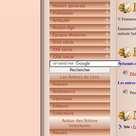
Histoire générale
Préhistoire
© Emmanue
Antiquité
Moyen-Âge
Emmanuelle
intitulé
Sa
Epoque Moderne
XIXè siècle
XXè siècle
XXIè siècle
Présentés s
Pri
Les Acteurs du Livre
Les autres
Auteurs
Illustrateurs
Pri
Interviews
Editeurs
Collections
Autour des fictions
historiques
Site :
E
Revues