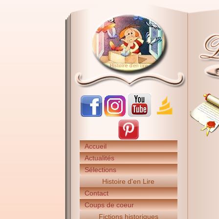
Accueil
Actualités
Sélections
Histoire d'en Lire
Contact
Coups de coeur
Fictions historiques