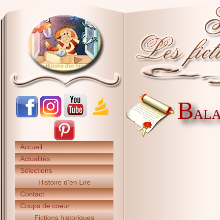
B
ALA
Accueil
Actualités
Sélections
Histoire d'en Lire
Contact
Coups de coeur
Fictions historiques