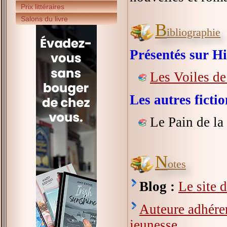
Prix littéraires
Salons du livre
B
ibliographie
Présentés sur Hi
Les Voiles de 
Les autres fict
Le Pain de la 
N
otes
Blog :
Le site d
Auteure adhérent
jeunesse
.