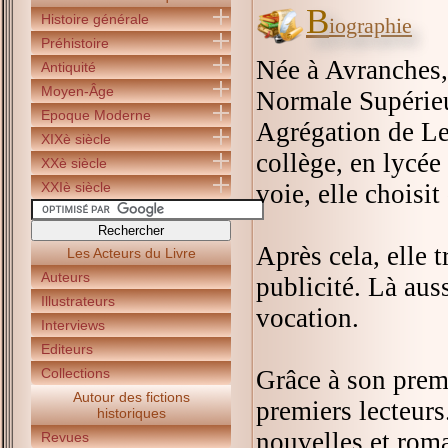
B
Histoire générale
iographie
Préhistoire
Née à Avranches, 
Antiquité
Moyen-Âge
Normale Supérieu
Epoque Moderne
Agrégation de Let
XIXè siècle
collège, en lycée
XXè siècle
XXIè siècle
voie, elle choisit 
Après cela, elle 
Les Acteurs du Livre
Auteurs
publicité. Là auss
Illustrateurs
vocation.
Interviews
Editeurs
Collections
Grâce à son pre
Autour des fictions
premiers lecteurs.
historiques
nouvelles et roma
Revues