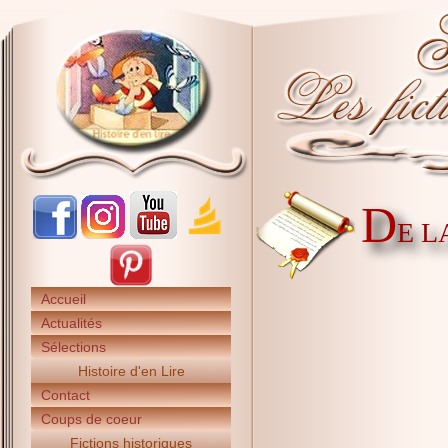
D
E L
Accueil
Actualités
Sélections
Histoire d'en Lire
Contact
Coups de coeur
Fictions historiques