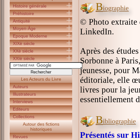
B
Histoire générale
iographie
Préhistoire
© Photo extraite
Antiquité
Moyen-Âge
LinkedIn.
Epoque Moderne
XIXè siècle
Après des études 
XXè siècle
XXIè siècle
Sorbonne à Paris,
jeunesse, pour Ma
éditoriale, elle 
Les Acteurs du Livre
Auteurs
livres pour la je
Illustrateurs
essentiellement d
Interviews
Editeurs
B
Collections
ibliographie
Autour des fictions
historiques
Présentés sur Hi
Revues