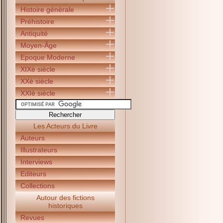
Histoire générale
Préhistoire
Antiquité
Moyen-Âge
Epoque Moderne
XIXè siècle
XXè siècle
XXIè siècle
Les Acteurs du Livre
Auteurs
Illustrateurs
Interviews
Editeurs
Collections
Autour des fictions
historiques
Revues