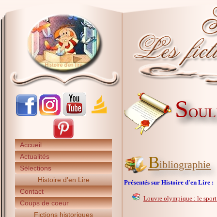
S
OULI
Accueil
Actualités
B
ibliographie
Sélections
Histoire d'en Lire
Présentés sur Histoire d'en Lire :
Contact
Louvre olympique : le sport
Coups de coeur
Fictions historiques