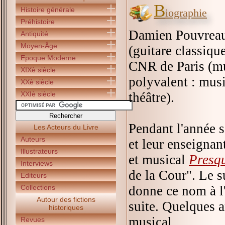
B
Histoire générale
iographie
Préhistoire
Damien Pouvreau 
Antiquité
Moyen-Âge
(guitare classiqu
Epoque Moderne
CNR de Paris (mu
XIXè siècle
polyvalent : mus
XXè siècle
XXIè siècle
théâtre).
Pendant l'année s
Les Acteurs du Livre
Auteurs
et leur enseignan
Illustrateurs
et musical
Presqu
Interviews
de la Cour". Le 
Editeurs
Collections
donne ce nom à l'
Autour des fictions
suite. Quelques a
historiques
musical.
Revues