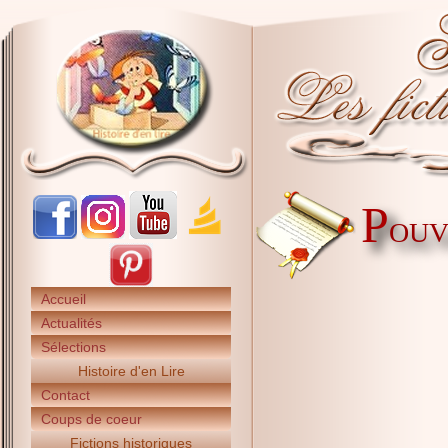
P
OUV
Accueil
Actualités
Sélections
Histoire d'en Lire
Contact
Coups de coeur
Fictions historiques