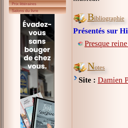
Prix littéraires
Salons du livre
B
ibliographie
Présentés sur Hi
Presque reine
N
otes
Site :
Damien Po