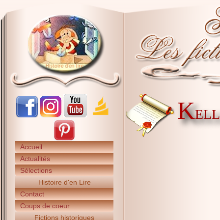
K
ELL
Accueil
Actualités
Sélections
Histoire d'en Lire
Contact
Coups de coeur
Fictions historiques