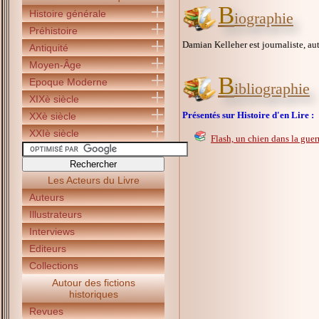
B
Histoire générale
iographie
Préhistoire
Damian Kelleher est journaliste, aut
Antiquité
Moyen-Âge
B
Epoque Moderne
ibliographie
XIXè siècle
Présentés sur Histoire d'en Lire :
XXè siècle
XXIè siècle
Flash, un chien dans la guer
Les Acteurs du Livre
Auteurs
Illustrateurs
Interviews
Editeurs
Collections
Autour des fictions
historiques
Revues