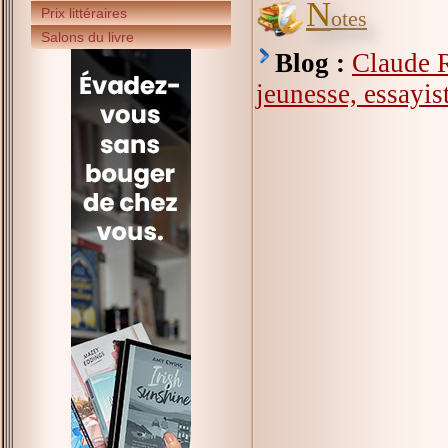
N
Prix littéraires
otes
Salons du livre
Blog :
Claude R
jeunesse, essayi