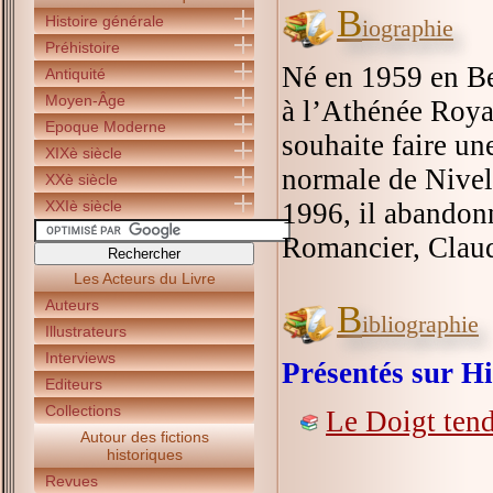
B
Histoire générale
iographie
Préhistoire
Né en 1959 en Be
Antiquité
Moyen-Âge
à l’Athénée Royal
Epoque Moderne
souhaite faire une
XIXè siècle
normale de Nivell
XXè siècle
XXIè siècle
1996, il abandon
Romancier, Claud
Les Acteurs du Livre
Auteurs
B
ibliographie
Illustrateurs
Interviews
Présentés sur Hi
Editeurs
Collections
Le Doigt ten
Autour des fictions
historiques
Revues