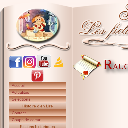
R
AUC
Accueil
Actualités
Sélections
Histoire d'en Lire
Contact
Coups de coeur
Fictions historiques