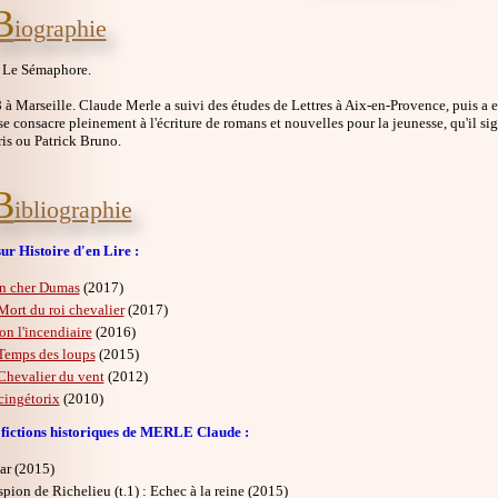
B
iographie
 Le Sémaphore.
à Marseille. Claude Merle a suivi des études de Lettres à Aix-en-Provence, puis a 
 se consacre pleinement à l'écriture de romans et nouvelles pour la jeunesse, qu'il
is ou Patrick Bruno.
B
ibliographie
ur Histoire d'en Lire :
 cher Dumas
(2017)
Mort du roi chevalier
(2017)
on l'incendiaire
(2016)
Temps des loups
(2015)
Chevalier du vent
(2012)
cingétorix
(2010)
 fictions historiques de MERLE Claude :
ar (2015)
spion de Richelieu (t.1) : Echec à la reine (2015)