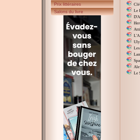
Prix littéraires
Clé
Le 
Salons du livre
D'A
Her
Att
L'A
Uly
Les
Lan
Spa
Ale
Le 