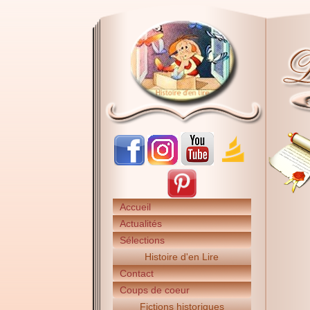
Accueil
Actualités
Sélections
Histoire d'en Lire
Contact
Coups de coeur
Fictions historiques