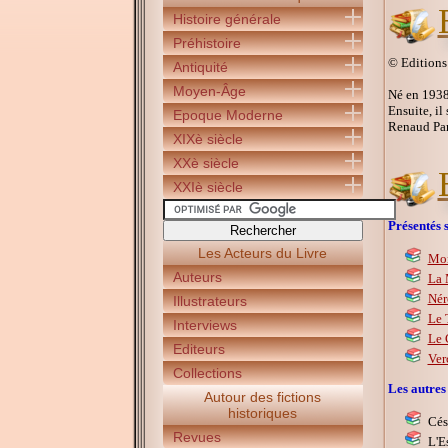
Histoire générale
Préhistoire
© Editions
Antiquité
Moyen-Âge
Né en 1938 
Ensuite, il
Epoque Moderne
Renaud Par
XIXè siècle
XXè siècle
XXIè siècle
Présentés s
Les Acteurs du Livre
Mon
Auteurs
La 
Nér
Illustrateurs
Le 
Interviews
Le 
Editeurs
Ver
Collections
Les autres
Autour des fictions
historiques
Cés
Revues
L'E