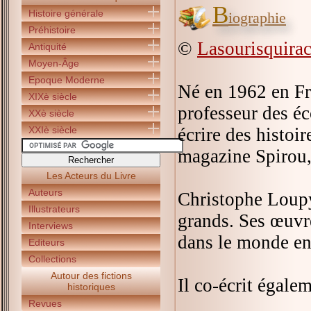
B
Histoire générale
iographie
Préhistoire
©
Lasourisquira
Antiquité
Moyen-Âge
Epoque Moderne
Né en 1962 en Fr
XIXè siècle
professeur des éc
XXè siècle
XXIè siècle
écrire des histoi
magazine Spirou,
Les Acteurs du Livre
Auteurs
Christophe Loupy 
Illustrateurs
grands. Ses œuvre
Interviews
dans le monde ent
Editeurs
Collections
Autour des fictions
Il co-écrit égale
historiques
Revues