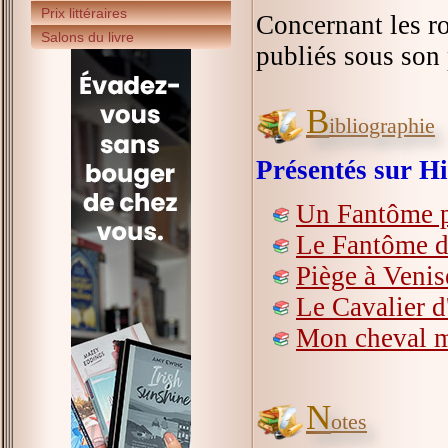
Prix littéraires
Concernant les ro
Salons du livre
publiés sous so
B
ibliographie
Présentés sur Hi
Un Fantôme p
Le Fantôme d
Piège à Venis
Le Cavalier 
Mon cheval m
N
otes