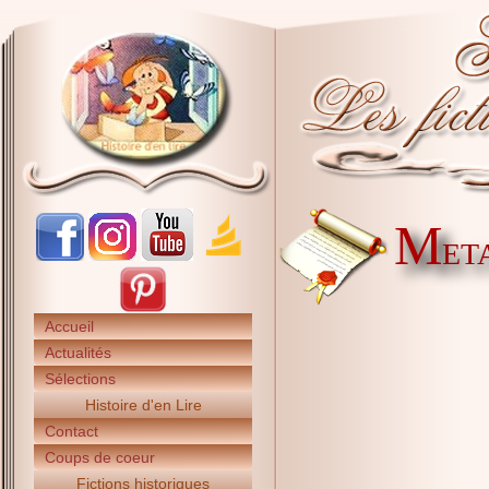
M
ET
Accueil
Actualités
Sélections
Histoire d'en Lire
Contact
Coups de coeur
Fictions historiques