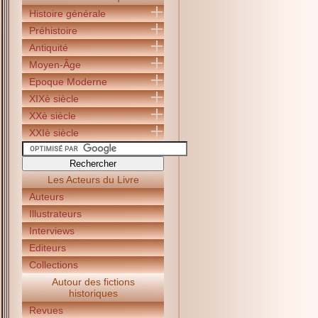
Histoire générale
Préhistoire
Antiquité
Moyen-Âge
Epoque Moderne
XIXè siècle
XXè siècle
XXIè siècle
Les Acteurs du Livre
Auteurs
Illustrateurs
Interviews
Editeurs
Collections
Autour des fictions
historiques
Revues