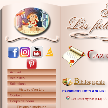
C
AZE
Accueil
Actualités
B
ibliographie
Sélections
Histoire d'en Lire
Présentés sur Histoire d'en Lire :
Contact
Les Petits mythos (t.13) : À 
Coups de coeur
Fictions historiques