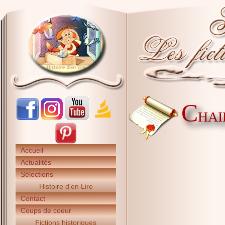
C
HAI
Accueil
Actualités
Sélections
Histoire d'en Lire
Contact
Coups de coeur
Fictions historiques