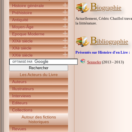
B
Histoire générale
iographie
Préhistoire
Actuellement, Cédric Chaillol trava
Antiquité
la litttérature.
Moyen-Âge
Epoque Moderne
B
ibliographie
XIXè siècle
XXè siècle
Présentés sur Histoire d'en Lire :
XXIè siècle
Sennefer
(2013 - 2013)
Les Acteurs du Livre
Auteurs
Illustrateurs
Interviews
Editeurs
Collections
Autour des fictions
historiques
Revues