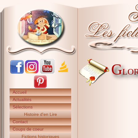
G
LOR
Accueil
Actualités
Sélections
Histoire d'en Lire
Contact
Coups de coeur
Fictions historiques