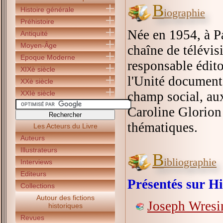
B
Histoire générale
iographie
Préhistoire
Née en 1954, à Pa
Antiquité
Moyen-Âge
chaîne de télévis
Epoque Moderne
responsable édito
XIXè siècle
l'Unité documenta
XXè siècle
XXIè siècle
champ social, aux
Caroline Glorion 
thématiques.
Les Acteurs du Livre
Auteurs
Illustrateurs
B
ibliographie
Interviews
Editeurs
Présentés sur Hi
Collections
Autour des fictions
Joseph Wresin
historiques
Revues