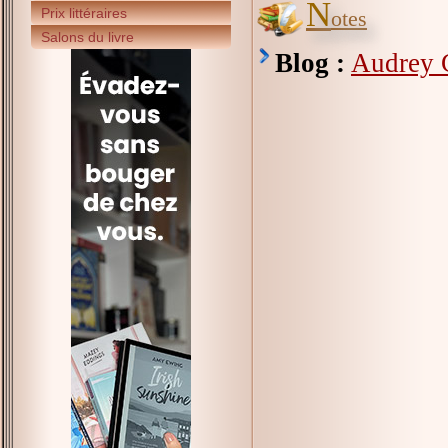
N
Prix littéraires
otes
Salons du livre
Blog :
Audrey G