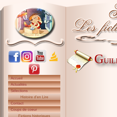
G
UIL
Accueil
Actualités
Sélections
Histoire d'en Lire
Contact
Coups de coeur
Fictions historiques