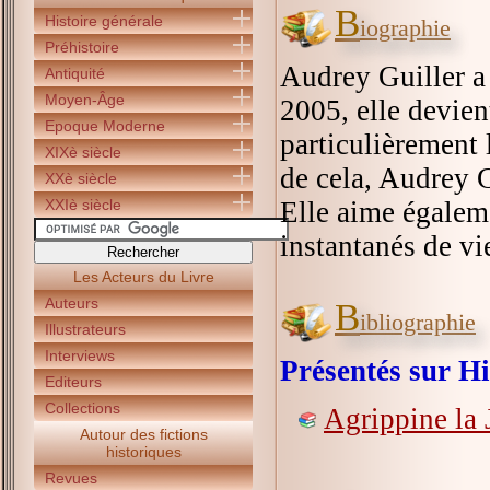
B
Histoire générale
iographie
Préhistoire
Audrey Guiller a 
Antiquité
Moyen-Âge
2005, elle devien
Epoque Moderne
particulièrement l
XIXè siècle
de cela, Audrey G
XXè siècle
XXIè siècle
Elle aime égalem
instantanés de vi
Les Acteurs du Livre
Auteurs
B
ibliographie
Illustrateurs
Interviews
Présentés sur Hi
Editeurs
Collections
Agrippine la 
Autour des fictions
historiques
Revues