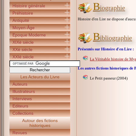
B
Histoire générale
iographie
Préhistoire
Histoire d'en Lire ne dispose d'au
Antiquité
Moyen-Âge
B
Epoque Moderne
ibliographie
XIXè siècle
Présentés sur Histoire d'en Lire :
XXè siècle
XXIè siècle
La Véritable histoire de My
Les autres fictions historiques 
Les Acteurs du Livre
Le Petit passeur (2004)
Auteurs
Illustrateurs
Interviews
Editeurs
Collections
Autour des fictions
historiques
Revues