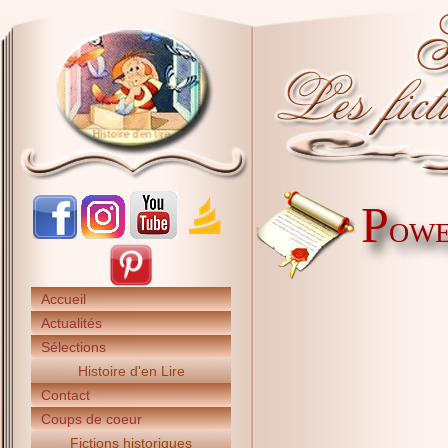
P
OWE
Accueil
Actualités
Sélections
Histoire d'en Lire
Contact
Coups de coeur
Fictions historiques