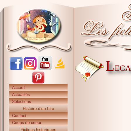
L
ECA
Accueil
Actualités
Sélections
Histoire d'en Lire
Contact
Coups de coeur
Fictions historiques