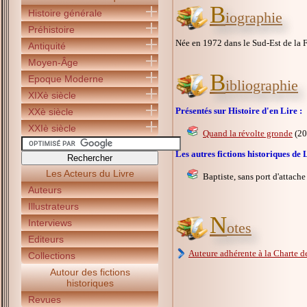
B
Histoire générale
iographie
Préhistoire
Née en 1972 dans le Sud-Est de la F
Antiquité
Moyen-Âge
B
Epoque Moderne
ibliographie
XIXè siècle
Présentés sur Histoire d'en Lire :
XXè siècle
XXIè siècle
Quand la révolte gronde
(20
Les autres fictions historiques d
Les Acteurs du Livre
Baptiste, sans port d'attach
Auteurs
Illustrateurs
N
Interviews
otes
Editeurs
Auteure adhérente à la Charte de
Collections
Autour des fictions
historiques
Revues