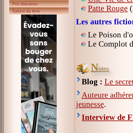
Prix littéraires
Patte Rouge
(
Salons du livre
Les autres fict
Le Poison d'o
Le Complot d
N
otes
Blog :
Le secre
Auteure adhéren
jeunesse
.
Interview de 