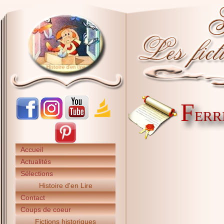
F
ERR
Accueil
Actualités
Sélections
Histoire d'en Lire
Contact
Coups de coeur
Fictions historiques