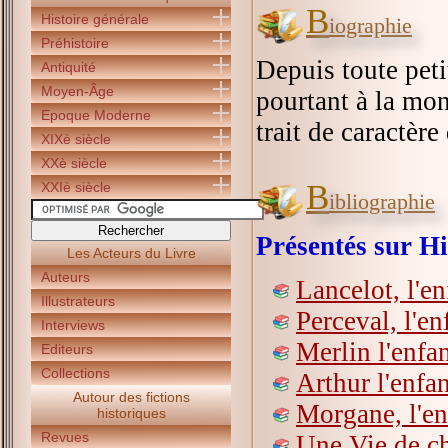
B
Histoire générale
iographie
Préhistoire
Depuis toute peti
Antiquité
Moyen-Âge
pourtant à la mon
Epoque Moderne
trait de caractère
XIXè siècle
XXè siècle
B
XXIè siècle
ibliographie
Présentés sur Hi
Les Acteurs du Livre
Auteurs
Lancelot, l'e
Illustrateurs
Perceval, l'e
Interviews
Merlin l'enfa
Editeurs
Collections
Arthur l'enfan
Autour des fictions
Morgane, l'e
historiques
Revues
Une Vie de c