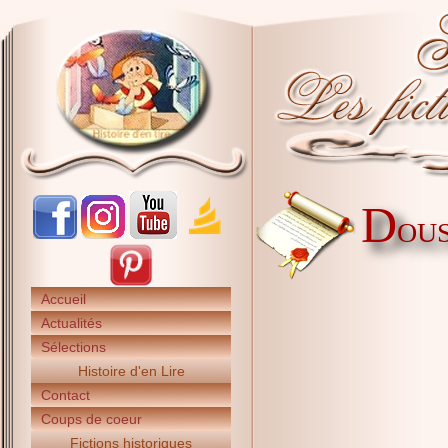
D
OUS
Accueil
Actualités
Sélections
Histoire d'en Lire
Contact
Coups de coeur
Fictions historiques