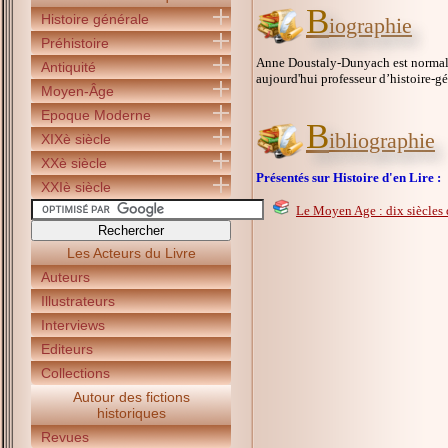
B
Histoire générale
iographie
Préhistoire
Anne Doustaly-Dunyach est normalien
Antiquité
aujourd'hui professeur d’histoire-gé
Moyen-Âge
Epoque Moderne
B
ibliographie
XIXè siècle
XXè siècle
Présentés sur Histoire d'en Lire :
XXIè siècle
Le Moyen Age : dix siècles 
Les Acteurs du Livre
Auteurs
Illustrateurs
Interviews
Editeurs
Collections
Autour des fictions
historiques
Revues