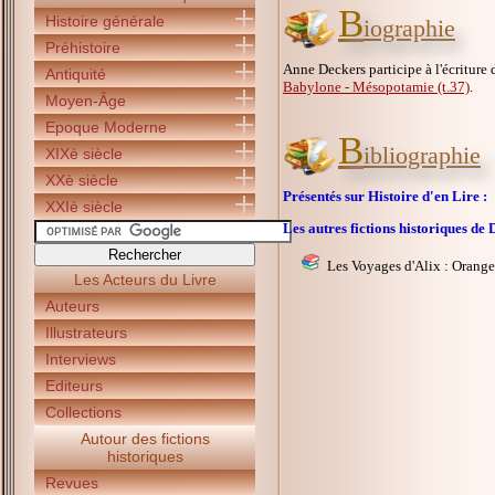
B
Histoire générale
iographie
Préhistoire
Anne Deckers participe à l'écriture
Antiquité
Babylone - Mésopotamie (t.37)
.
Moyen-Âge
Epoque Moderne
B
ibliographie
XIXè siècle
XXè siècle
Présentés sur Histoire d'en Lire :
XXIè siècle
Les autres fictions historiques 
Les Voyages d'Alix : Orange
Les Acteurs du Livre
Auteurs
Illustrateurs
Interviews
Editeurs
Collections
Autour des fictions
historiques
Revues