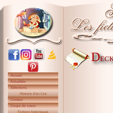
D
ECK
Accueil
Actualités
Sélections
Histoire d'en Lire
Contact
Coups de coeur
Fictions historiques