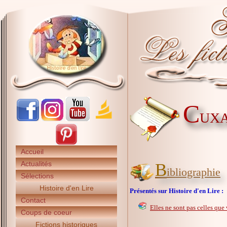
C
UXA
Accueil
Actualités
B
ibliographie
Sélections
Histoire d'en Lire
Présentés sur Histoire d'en Lire :
Contact
Elles ne sont pas celles que 
Coups de coeur
Fictions historiques