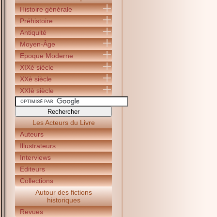
Histoire générale
Préhistoire
Antiquité
Moyen-Âge
Epoque Moderne
XIXè siècle
XXè siècle
XXIè siècle
Les Acteurs du Livre
Auteurs
Illustrateurs
Interviews
Editeurs
Collections
Autour des fictions
historiques
Revues