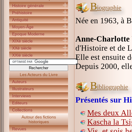
B
Histoire générale
iographie
Préhistoire
Née en 1963, à 
Antiquité
Moyen-Âge
Epoque Moderne
Anne-Charlotte
XIXè siècle
d'Histoire et de 
XXè siècle
XXIè siècle
Elle est ensuite d
Depuis 2000, elle
Les Acteurs du Livre
Auteurs
B
ibliographie
Illustrateurs
Interviews
Présentés sur Hi
Editeurs
Collections
Mes deux Al
Autour des fictions
Kascha la Ts
historiques
Revues
Vis, et sois h