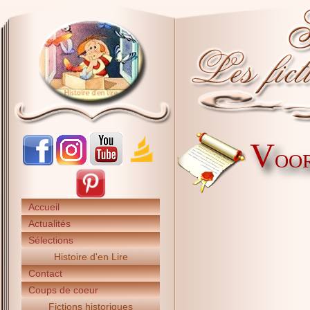
V
OOR
Accueil
Actualités
Sélections
Histoire d'en Lire
Contact
Coups de coeur
Fictions historiques