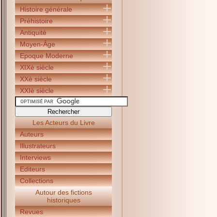
Histoire générale
Préhistoire
Antiquité
Moyen-Âge
Epoque Moderne
XIXè siècle
XXè siècle
XXIè siècle
Les Acteurs du Livre
Auteurs
Illustrateurs
Interviews
Editeurs
Collections
Autour des fictions
historiques
Revues