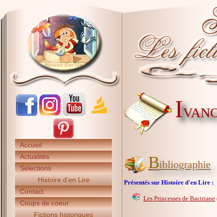
I
VANO
Accueil
Actualités
B
ibliographie
Sélections
Histoire d'en Lire
Présentés sur Histoire d'en Lire :
Contact
Les Princesses de Bactriane
Coups de coeur
Fictions historiques