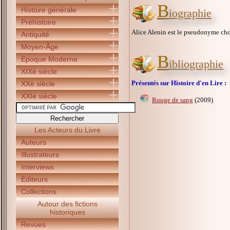
B
Histoire générale
iographie
Préhistoire
Alice Alenin est le pseudonyme choi
Antiquité
Moyen-Âge
B
Epoque Moderne
ibliographie
XIXè siècle
Présentés sur Histoire d'en Lire :
XXè siècle
XXIè siècle
Rouge de sang
(2009)
Les Acteurs du Livre
Auteurs
Illustrateurs
Interviews
Editeurs
Collections
Autour des fictions
historiques
Revues