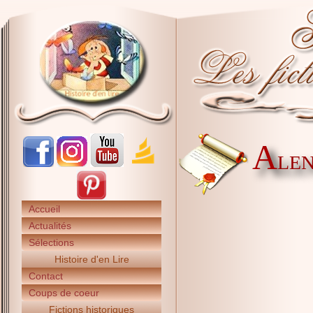
A
LEN
Accueil
Actualités
Sélections
Histoire d'en Lire
Contact
Coups de coeur
Fictions historiques