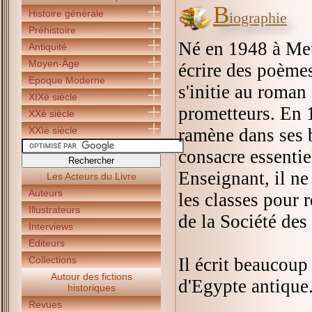
B
Histoire générale
iographie
Préhistoire
Né en 1948 à Met
Antiquité
Moyen-Âge
écrire des poèmes
Epoque Moderne
s'initie au roman 
XIXè siècle
prometteurs. En 
XXè siècle
XXIè siècle
ramène dans ses 
consacre essentie
Enseignant, il ne
Les Acteurs du Livre
Auteurs
les classes pour 
Illustrateurs
de la Société des
Interviews
Editeurs
Collections
Il écrit beaucou
Autour des fictions
d'Egypte antique
historiques
Revues