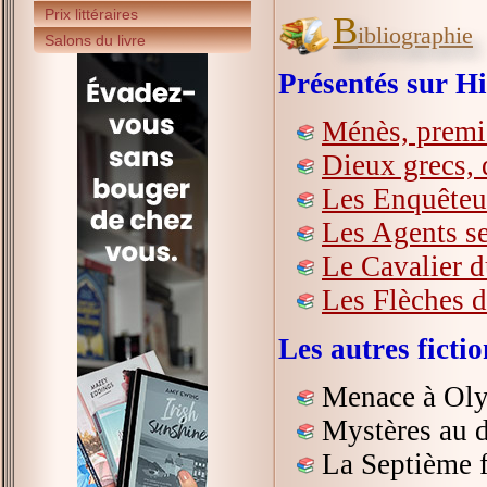
Prix littéraires
B
ibliographie
Salons du livre
Présentés sur Hi
Ménès, premi
Dieux grecs, 
Les Enquêteur
Les Agents se
Le Cavalier d
Les Flèches d
Les autres fict
Menace à Oly
Mystères au 
La Septième f