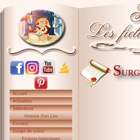
S
URGE
Accueil
Actualités
Sélections
Histoire d'en Lire
Contact
Coups de coeur
Fictions historiques