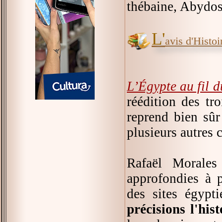
thébaine, Abydos,
L'
avis d'Histoir
L’Égypte au fil d
réédition des tr
reprend bien sûr 
plusieurs autres c
Rafaël Morales
approfondies à p
des sites égypt
précisions l'his