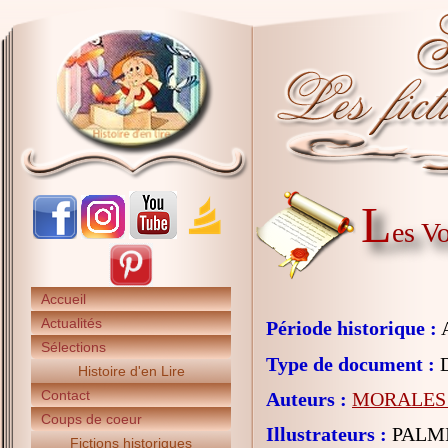
L
es Vo
Accueil
Actualités
Période historique :
A
Sélections
Type de document :
D
Histoire d'en Lire
Contact
Auteurs :
MORALES 
Coups de coeur
Illustrateurs :
PALMI
Fictions historiques