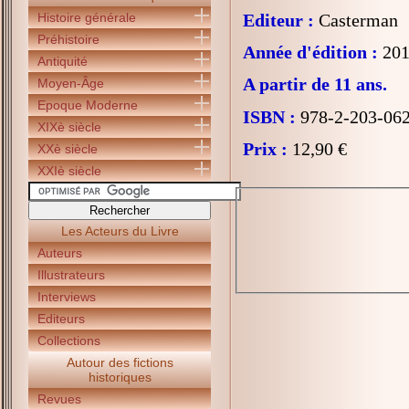
Histoire générale
Editeur :
Casterman
Préhistoire
Année d'édition :
201
Antiquité
A partir de 11 ans.
Moyen-Âge
Epoque Moderne
ISBN :
978-2-203-06
XIXè siècle
Prix :
12,90 €
XXè siècle
XXIè siècle
Les Acteurs du Livre
Auteurs
Illustrateurs
Interviews
Editeurs
Collections
Autour des fictions
historiques
Revues