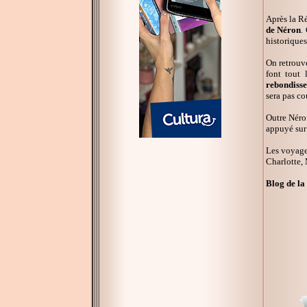
Après la Ré
de Néron
.
historiques
On retrouve
font tout 
rebondiss
sera pas c
Outre Néron
appuyé sur 
Les voyages
Charlotte, 
Blog de la 