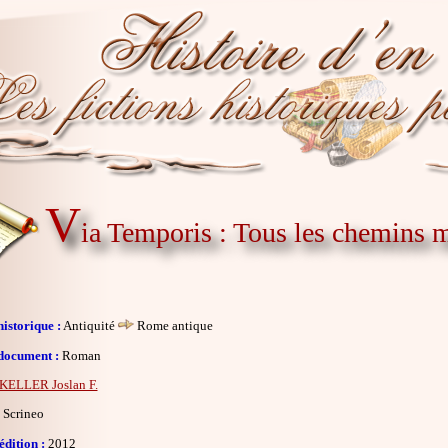
V
ia Temporis : Tous les chemins
istorique :
Antiquité
Rome antique
document :
Roman
KELLER Joslan F.
Scrineo
dition :
2012