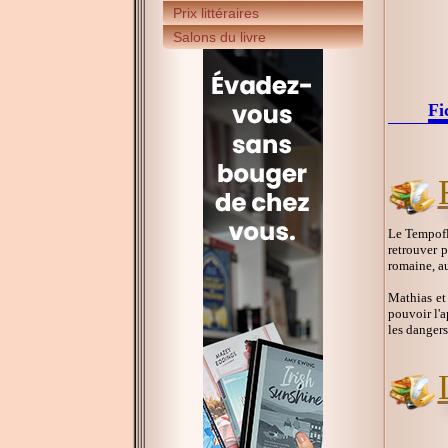
Prix littéraires
Salons du livre
Fi
Le Tempofl
retrouver 
romaine, au
Mathias et
pouvoir l'a
les dangers