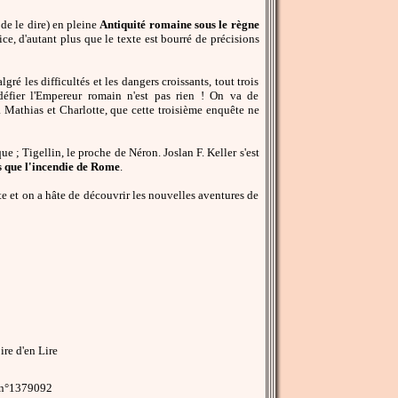
 de le dire) en pleine
Antiquité romaine sous le règne
e, d'autant plus que le texte est bourré de précisions
é les difficultés et les dangers croissants, tout trois
éfier l'Empereur romain n'est pas rien ! On va de
à Mathias et Charlotte, que cette troisième enquête ne
 ; Tigellin, le proche de Néron. Joslan F. Keller s'est
s que l'incendie de Rome
.
te et on a hâte de découvrir les nouvelles aventures de
re d'en Lire
 n°1379092