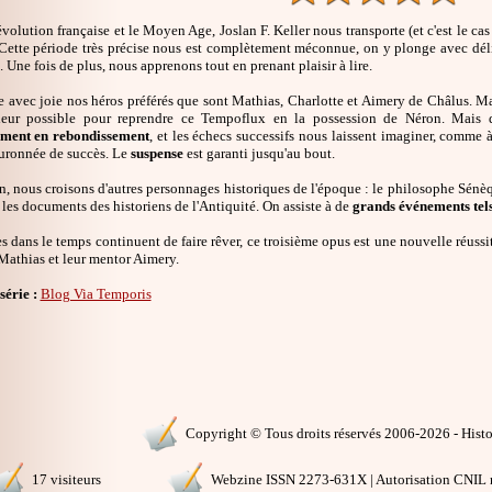
volution française et le Moyen Age, Joslan F. Keller nous transporte (et c'est le cas
 Cette période très précise nous est complètement méconnue, on y plonge avec délic
. Une fois de plus, nous apprenons tout en prenant plaisir à lire.
 avec joie nos héros préférés que sont Mathias, Charlotte et Aimery de Châlus. Malgr
leur possible pour reprendre ce Tempoflux en la possession de Néron. Mais d
ement en rebondissement
, et les échecs successifs nous laissent imaginer, comme 
ouronnée de succès. Le
suspense
est garanti jusqu'au bout.
, nous croisons d'autres personnages historiques de l'époque : le philosophe Sénèque
les documents des historiens de l'Antiquité. On assiste à de
grands événements tel
 dans le temps continuent de faire rêver, ce troisième opus est une nouvelle réussi
Mathias et leur mentor Aimery.
série :
Blog Via Temporis
Copyright © Tous droits réservés 2006-2026 - Histoi
17 visiteurs
Webzine ISSN 2273-631X | Autorisation CNIL