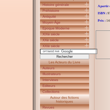
Histoire générale
A partir 
Préhistoire
ISBN :
97
Antiquité
Prix :
14
Moyen-Âge
Epoque Moderne
XIXè siècle
XXè siècle
XXIè siècle
Les Acteurs du Livre
Auteurs
Illustrateurs
Interviews
Editeurs
Collections
Autour des fictions
historiques
Revues