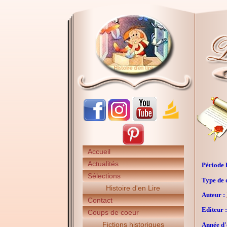
Accueil
Actualités
Période h
Sélections
Type de 
Histoire d'en Lire
Auteur :
Contact
Editeur :
Coups de coeur
Fictions historiques
Année d'é