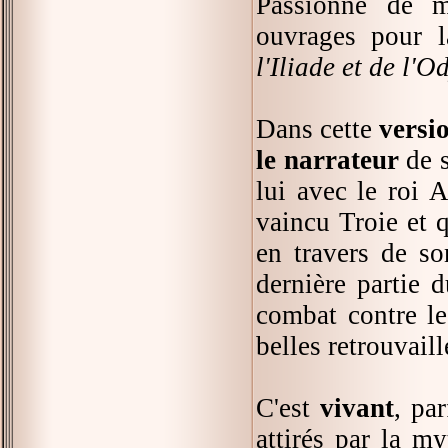
Passionné de m
ouvrages pour l
l'Iliade et de l'O
Dans cette
versi
le narrateur
de s
lui avec le roi 
vaincu Troie et q
en travers de so
dernière partie d
combat contre le
belles retrouvail
C'est
vivant
, pa
attirés par la m