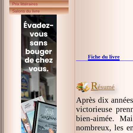
Prix littéraires
Salons du livre
Fiche du livre
R
ésumé
Après dix années
victorieuse pren
bien-aimée. Mai
nombreux, les emp