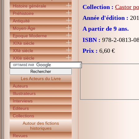
Histoire générale
Collection :
Castor p
Préhistoire
Année d'édition :
201
Antiquité
A partir de 9 ans.
Moyen-Âge
Epoque Moderne
ISBN :
978-2-0813-0
XIXè siècle
Prix :
6,60 €
XXè siècle
XXIè siècle
Les Acteurs du Livre
Auteurs
Illustrateurs
Interviews
Editeurs
Collections
Autour des fictions
historiques
Revues