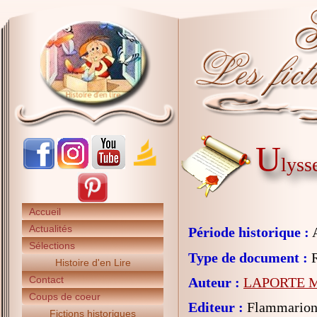
U
lyss
Accueil
Actualités
Période historique :
A
Sélections
Type de document :
R
Histoire d'en Lire
Contact
Auteur :
LAPORTE M
Coups de coeur
Editeur :
Flammarion 
Fictions historiques