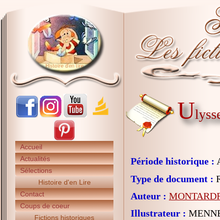
U
lyss
Accueil
Actualités
Période historique :
A
Sélections
Type de document :
R
Histoire d'en Lire
Contact
Auteur :
MONTARDRE
Coups de coeur
Illustrateur :
MENNE
Fictions historiques