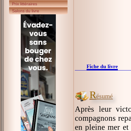
Prix littéraires
Salons du livre
Fiche du livre
R
ésumé
Après leur vict
compagnons repar
en pleine mer et 