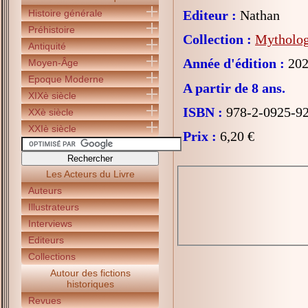
Histoire générale
Editeur :
Nathan
Préhistoire
Collection :
Mytholog
Antiquité
Année d'édition :
202
Moyen-Âge
Epoque Moderne
A partir de 8 ans.
XIXè siècle
ISBN :
978-2-0925-9
XXè siècle
XXIè siècle
Prix :
6,20 €
Les Acteurs du Livre
Auteurs
Illustrateurs
Interviews
Editeurs
Collections
Autour des fictions
historiques
Revues