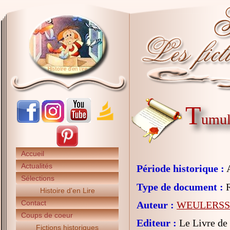
T
umul
Accueil
Actualités
Période historique :
A
Sélections
Type de document :
R
Histoire d'en Lire
Contact
Auteur :
WEULERSSE
Coups de coeur
Editeur :
Le Livre de
Fictions historiques