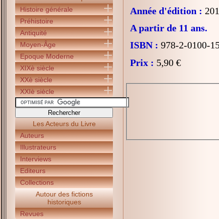
Histoire générale
Année d'édition :
201
Préhistoire
A partir de 11 ans.
Antiquité
ISBN :
978-2-0100-1
Moyen-Âge
Epoque Moderne
Prix :
5,90 €
XIXè siècle
XXè siècle
XXIè siècle
Les Acteurs du Livre
Auteurs
Illustrateurs
Interviews
Editeurs
Collections
Autour des fictions
historiques
Revues