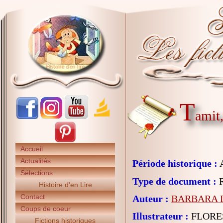
T
amit,
Accueil
Actualités
Période historique :
A
Sélections
Type de document :
R
Histoire d'en Lire
Contact
Auteur :
BARBARA D
Coups de coeur
Illustrateur :
FLORES
Fictions historiques