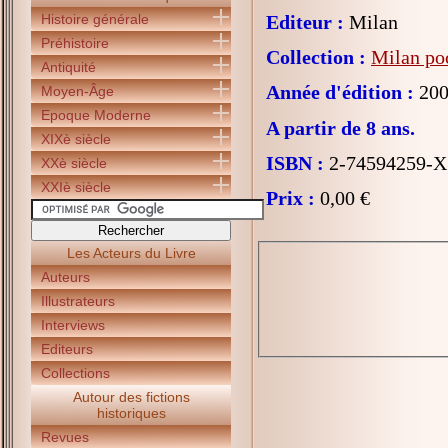
Histoire générale
Editeur :
Milan
Préhistoire
Collection :
Milan po
Antiquité
Année d'édition :
200
Moyen-Âge
Epoque Moderne
A partir de 8 ans.
XIXè siècle
ISBN :
2-74594259-X
XXè siècle
XXIè siècle
Prix :
0,00 €
Les Acteurs du Livre
Auteurs
Illustrateurs
Interviews
Editeurs
Collections
Autour des fictions
historiques
Revues