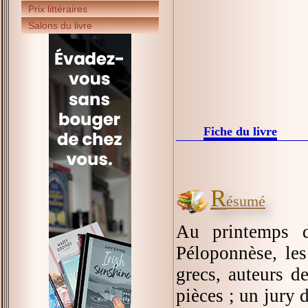
Prix littéraires
Salons du livre
Fiche du livre
R
ésumé
Au printemps d
Péloponnèse, les
grecs, auteurs d
pièces ; un jury 