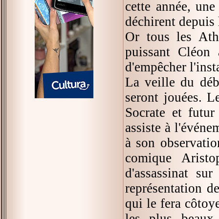
cette année, une
déchirent depuis h
Or tous les Athé
puissant Cléon 
d'empêcher l'inst
La veille du déb
seront jouées. L
Socrate et futu
assiste à l'événe
à son observation
comique Aristo
d'assassinat sur
représentation d
qui le fera côtoy
les plus beaux 