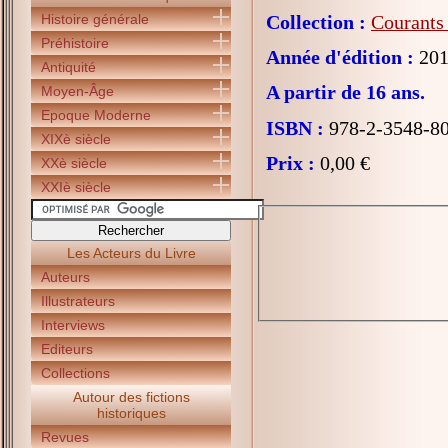
Histoire générale
Collection :
Courants 
Préhistoire
Année d'édition :
201
Antiquité
A partir de 16 ans.
Moyen-Âge
Epoque Moderne
ISBN :
978-2-3548-8
XIXè siècle
Prix :
0,00 €
XXè siècle
XXIè siècle
Les Acteurs du Livre
Auteurs
Illustrateurs
Interviews
Editeurs
Collections
Autour des fictions
historiques
Revues