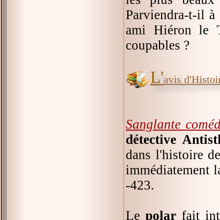
Parviendra-t-il à
ami Hiéron le T
coupables ?
L'
avis d'Histoir
Sanglante coméd
détective Antis
dans l'histoire d
immédiatement la
-423.
Le
polar
fait in