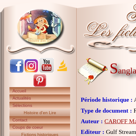
S
angl
Accueil
Actualités
Période historique :
A
Sélections
Type de document :
R
Histoire d'en Lire
Contact
Auteur :
CAROFF Mar
Coups de coeur
Editeur :
Gulf Strea
Fictions historiques