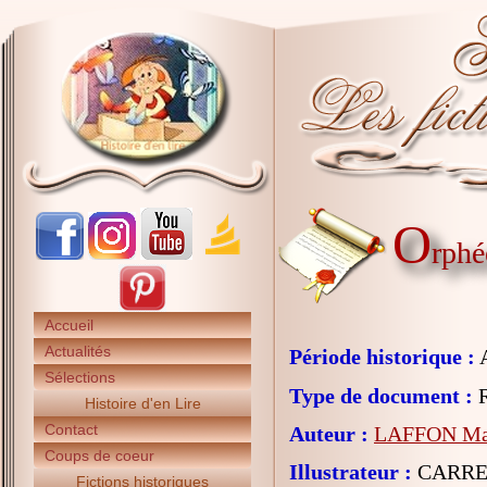
O
rphé
Accueil
Actualités
Période historique :
A
Sélections
Type de document :
R
Histoire d'en Lire
Contact
Auteur :
LAFFON Ma
Coups de coeur
Illustrateur :
CARRE 
Fictions historiques