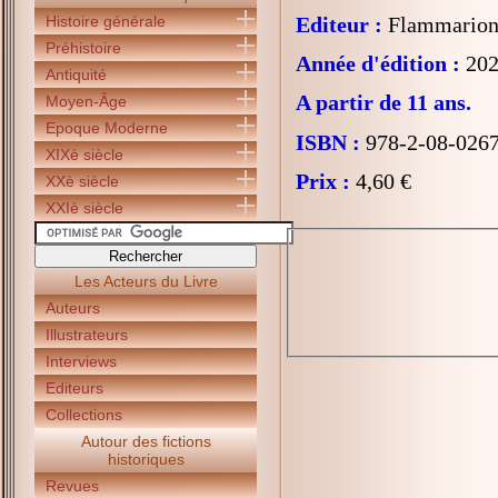
Histoire générale
Editeur :
Flammarion 
Préhistoire
Année d'édition :
202
Antiquité
A partir de 11 ans.
Moyen-Âge
Epoque Moderne
ISBN :
978-2-08-026
XIXè siècle
Prix :
4,60 €
XXè siècle
XXIè siècle
Les Acteurs du Livre
Auteurs
Illustrateurs
Interviews
Editeurs
Collections
Autour des fictions
historiques
Revues