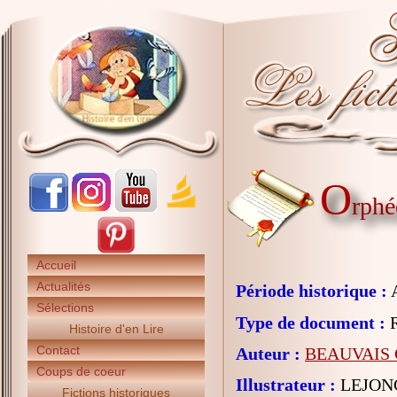
O
rphé
Accueil
Actualités
Période historique :
A
Sélections
Type de document :
R
Histoire d'en Lire
Contact
Auteur :
BEAUVAIS C
Coups de coeur
Illustrateur :
LEJONC
Fictions historiques