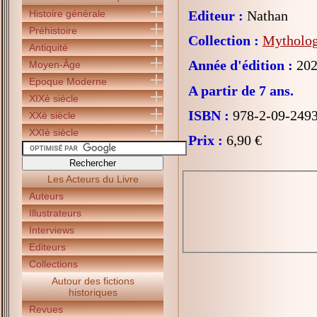
Histoire générale
Editeur :
Nathan
Préhistoire
Collection :
Mytholog
Antiquité
Année d'édition :
202
Moyen-Âge
Epoque Moderne
A partir de 7 ans.
XIXè siècle
ISBN :
978-2-09-249
XXè siècle
XXIè siècle
Prix :
6,90 €
Les Acteurs du Livre
Auteurs
Illustrateurs
Interviews
Editeurs
Collections
Autour des fictions
historiques
Revues