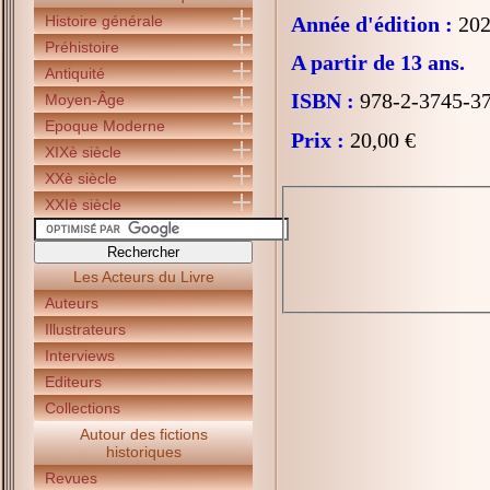
Histoire générale
Année d'édition :
202
Préhistoire
A partir de 13 ans.
Antiquité
ISBN :
978-2-3745-3
Moyen-Âge
Epoque Moderne
Prix :
20,00 €
XIXè siècle
XXè siècle
XXIè siècle
Les Acteurs du Livre
Auteurs
Illustrateurs
Interviews
Editeurs
Collections
Autour des fictions
historiques
Revues