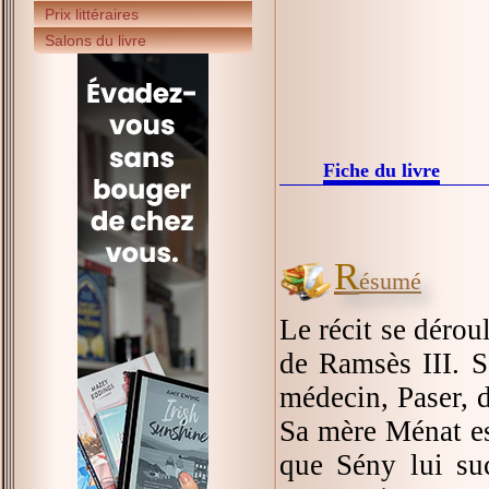
Prix littéraires
Salons du livre
Fiche du livre
R
ésumé
Le récit se dérou
de Ramsès III. S
médecin, Paser, d
Sa mère Ménat est
que Sény lui su