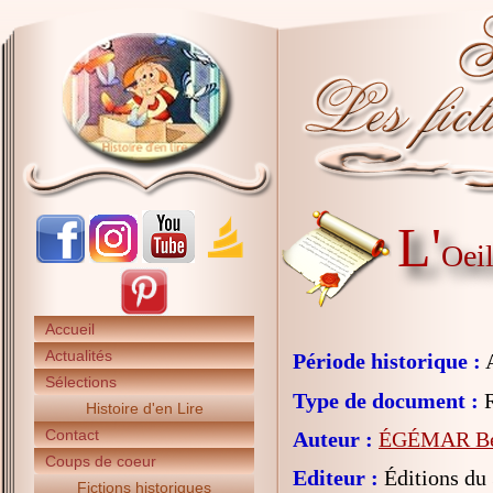
L'
Oeil
Accueil
Actualités
Période historique :
A
Sélections
Type de document :
R
Histoire d'en Lire
Contact
Auteur :
ÉGÉMAR Béa
Coups de coeur
Editeur :
Éditions du
Fictions historiques