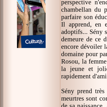
perspective n'e
chambellan du p
parfaire son éduca
Il apprend, en 
adoptifs... Sény 
demeure de ce de
encore dévoiler la
domaine pour parf
Rosou, la femme d
la jeune et jol
rapidement d'ami
Sény prend très 
meurtres sont co
de sa naissance. 