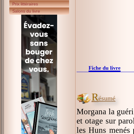
Prix littéraires
Salons du livre
Fiche du livre
R
ésumé
Morgana la guéris
et otage sur paro
les Huns menés p