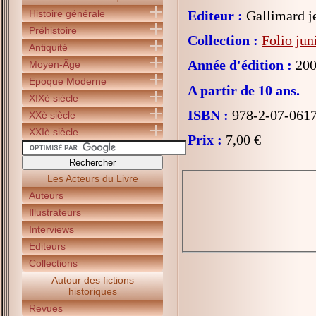
Histoire générale
Editeur :
Gallimard j
Préhistoire
Collection :
Folio jun
Antiquité
Année d'édition :
200
Moyen-Âge
Epoque Moderne
A partir de 10 ans.
XIXè siècle
ISBN :
978-2-07-061
XXè siècle
XXIè siècle
Prix :
7,00 €
Les Acteurs du Livre
Auteurs
Illustrateurs
Interviews
Editeurs
Collections
Autour des fictions
historiques
Revues