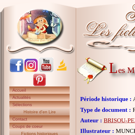
L
es Me
Accueil
Actualités
Période historique :
A
Sélections
Type de document :
R
Histoire d'en Lire
Contact
Auteur :
BRISOU-PE
Coups de coeur
Illustrateur :
MUNCH 
Fictions historiques