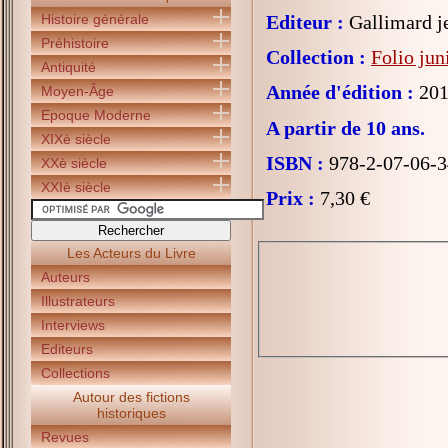
Histoire générale
Editeur :
Gallimard j
Préhistoire
Collection :
Folio jun
Antiquité
Année d'édition :
201
Moyen-Âge
Epoque Moderne
A partir de 10 ans.
XIXè siècle
ISBN :
978-2-07-06-3
XXè siècle
XXIè siècle
Prix :
7,30 €
Les Acteurs du Livre
Auteurs
Illustrateurs
Interviews
Editeurs
Collections
Autour des fictions
historiques
Revues