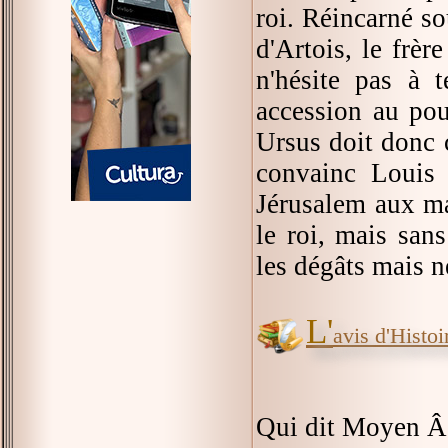
roi. Réincarné so
d'Artois, le frèr
n'hésite pas à 
accession au pou
Ursus doit donc 
convainc Louis 
Jérusalem aux ma
le roi, mais sans
les dégâts mais n
L'
avis d'Histoir
Qui dit Moyen Âg