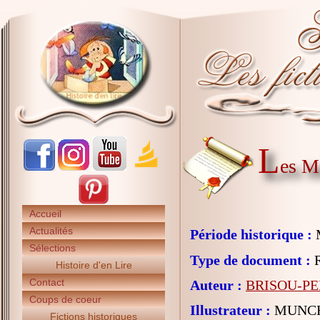
L
es M
Accueil
Actualités
Période historique :
Sélections
Type de document :
R
Histoire d'en Lire
Contact
Auteur :
BRISOU-PE
Coups de coeur
Illustrateur :
MUNCH 
Fictions historiques