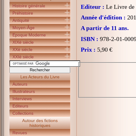
Histoire générale
Editeur :
Le Livre de
Préhistoire
Année d'édition :
201
Antiquité
A partir de 11 ans.
Moyen-Âge
Epoque Moderne
ISBN :
978-2-01-000
XIXè siècle
Prix :
5,90 €
XXè siècle
XXIè siècle
Les Acteurs du Livre
Auteurs
Illustrateurs
Interviews
Editeurs
Collections
Autour des fictions
historiques
Revues