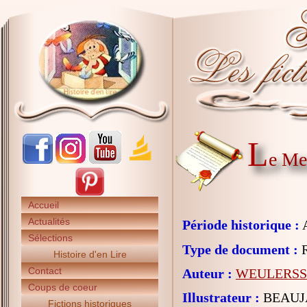
L
e Me
Accueil
Actualités
Période historique :
A
Sélections
Type de document :
R
Histoire d'en Lire
Contact
Auteur :
WEULERSSE
Coups de coeur
Illustrateur :
BEAUJ
Fictions historiques