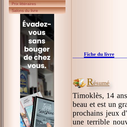
Prix littéraires
Salons du livre
Fiche du livre
R
ésumé
Timoklès, 14 ans,
beau et est un gr
prochains jeux d
une terrible nouv