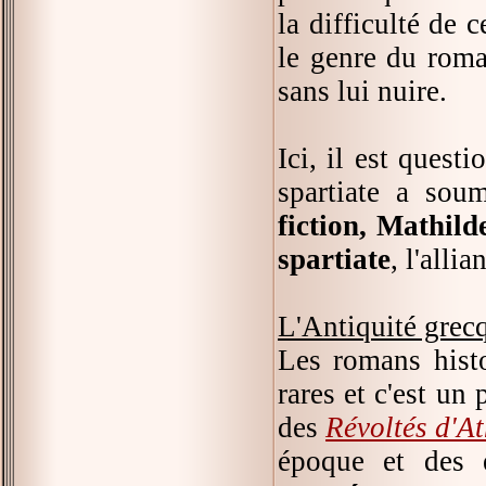
la difficulté de c
le genre du roma
sans lui nuire.
Ici, il est quest
spartiate a sou
fiction, Mathild
spartiate
, l'alli
L'Antiquité grec
Les romans histo
rares et c'est un 
des
Révoltés d'A
époque et des