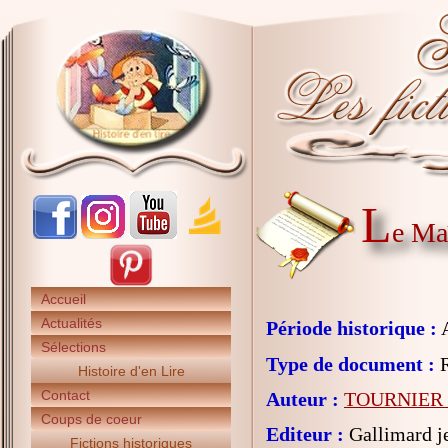
L
e Ma
Accueil
Actualités
Période historique :
A
Sélections
Type de document :
R
Histoire d'en Lire
Contact
Auteur :
TOURNIER 
Coups de coeur
Editeur :
Gallimard j
Fictions historiques