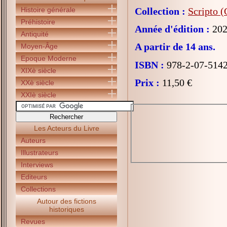
Histoire générale
Collection :
Scripto (
Préhistoire
Année d'édition :
202
Antiquité
A partir de 14 ans.
Moyen-Âge
Epoque Moderne
ISBN :
978-2-07-514
XIXè siècle
Prix :
11,50 €
XXè siècle
XXIè siècle
Les Acteurs du Livre
Auteurs
Illustrateurs
Interviews
Editeurs
Collections
Autour des fictions
historiques
Revues