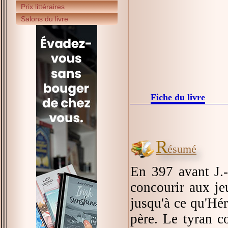
Prix littéraires
Salons du livre
Fiche du livre
R
ésumé
En 397 avant J.
concourir aux je
jusqu'à ce qu'Hér
père. Le tyran c