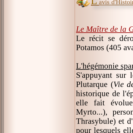
L'
avis d'Histoir
Le Maître de la 
Le récit se dé
Potamos (405 ava
L'hégémonie spar
S'appuyant sur 
Plutarque (
Vie d
historique de l'é
elle fait évolu
Myrto...), pers
Thrasybule) et d
pour lesquels ell