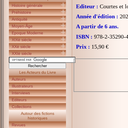
Histoire générale
Editeur :
Courtes et l
Préhistoire
Année d'édition :
202
Antiquité
A partir de 6 ans.
Moyen-Âge
Epoque Moderne
ISBN :
978-2-35290-
XIXè siècle
Prix :
15,90 €
XXè siècle
XXIè siècle
Les Acteurs du Livre
Auteurs
Illustrateurs
Interviews
Editeurs
Collections
Autour des fictions
historiques
Revues