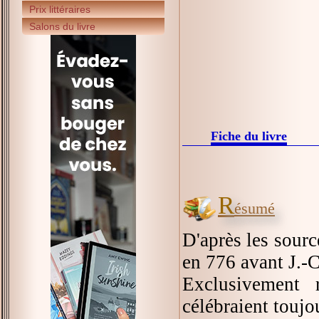
Prix littéraires
Salons du livre
Fiche du livre
R
ésumé
D'après les sourc
en 776 avant J.-C
Exclusivement
célébraient toujo