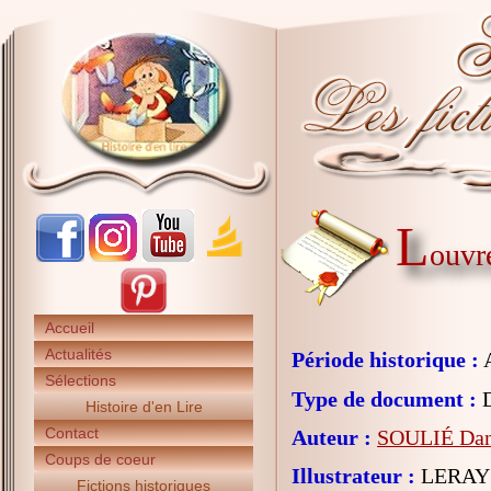
L
ouvr
Accueil
Actualités
Période historique :
A
Sélections
Type de document :
D
Histoire d'en Lire
Contact
Auteur :
SOULIÉ Dan
Coups de coeur
Illustrateur :
LERAY 
Fictions historiques