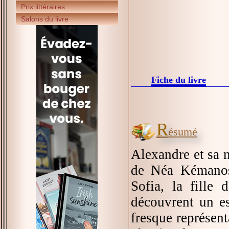
Prix littéraires
Salons du livre
Fiche du livre
R
ésumé
Alexandre et sa m
de Néa Kémanos.
Sofia, la fille 
découvrent un es
fresque représent