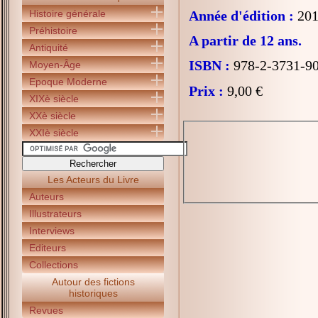
Histoire générale
Année d'édition :
201
Préhistoire
A partir de 12 ans.
Antiquité
ISBN :
978-2-3731-9
Moyen-Âge
Epoque Moderne
Prix :
9,00 €
XIXè siècle
XXè siècle
XXIè siècle
Les Acteurs du Livre
Auteurs
Illustrateurs
Interviews
Editeurs
Collections
Autour des fictions
historiques
Revues