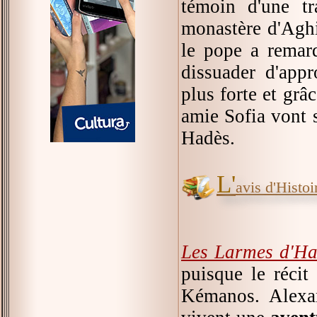
témoin d'une tr
monastère d'Aghi
le pope a remarq
dissuader d'appr
plus forte et grâc
amie Sofia vont s
Hadès.
L'
avis d'Histoir
Les Larmes d'Ha
puisque le récit
Kémanos. Alexand