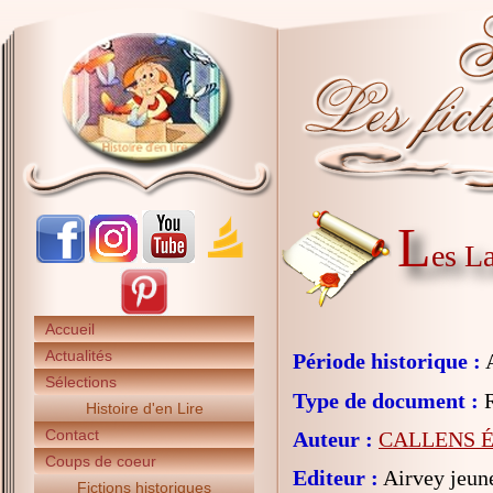
L
es L
Accueil
Actualités
Période historique :
A
Sélections
Type de document :
R
Histoire d'en Lire
Contact
Auteur :
CALLENS É
Coups de coeur
Editeur :
Airvey jeun
Fictions historiques