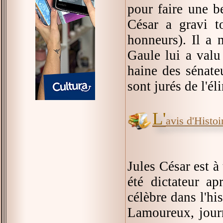
pour faire une be
César a gravi 
honneurs). Il a 
Gaule lui a valu 
haine des sénate
sont jurés de l'él
L'
avis d'Histoir
Jules César est à
été dictateur ap
célèbre dans l'h
Lamoureux, journ