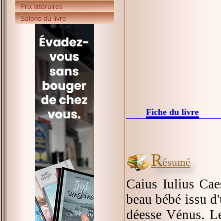
Prix littéraires
Salons du livre
Fiche du livre
R
ésumé
Caius Iulius Cae
beau bébé issu d
déesse Vénus. Le