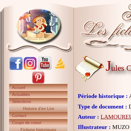
J
ules C
Accueil
Actualités
Période historique :
A
Sélections
Type de document :
D
Histoire d'en Lire
Contact
Auteur :
LAMOUREU
Coups de coeur
Illustrateur :
MUZO
Fictions historiques