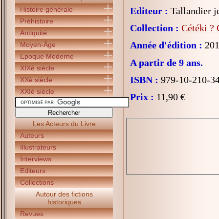
Histoire générale
Editeur :
Tallandier j
Préhistoire
Collection :
Cétéki ? 
Antiquité
Année d'édition :
201
Moyen-Âge
Epoque Moderne
A partir de 9 ans.
XIXè siècle
ISBN :
979-10-210-3
XXè siècle
XXIè siècle
Prix :
11,90 €
Les Acteurs du Livre
Auteurs
Illustrateurs
Interviews
Editeurs
Collections
Autour des fictions
historiques
Revues