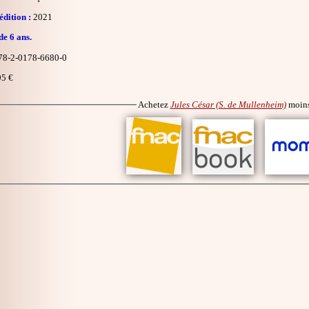
dition :
2021
de 6 ans.
8-2-0178-6680-0
5 €
Achetez
Jules César (S. de Mullenheim)
moins