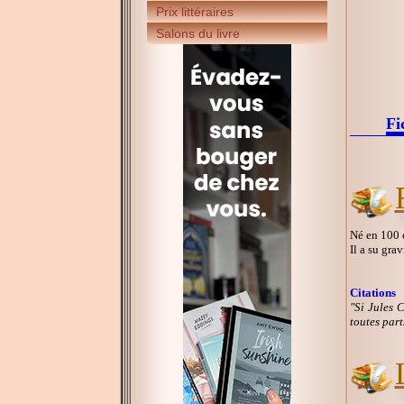
Prix littéraires
Salons du livre
Fi
Né en 100 e
Il a su gra
Citations
"Si Jules C
toutes part