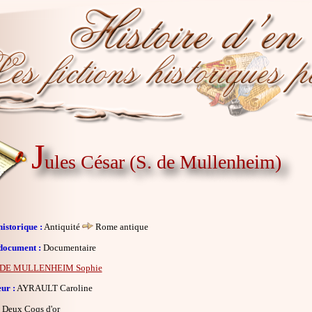
J
ules César (S. de Mullenheim)
istorique :
Antiquité
Rome antique
document :
Documentaire
DE MULLENHEIM Sophie
eur :
AYRAULT Caroline
Deux Coqs d'or