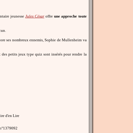
entaire jeunesse
Jules César
offre
une approche toute
cun.
 encore ses nombreux ennemis, Sophie de Mullenheim va
 des petits jeux type quiz sont insérés pour rendre la
re d'en Lire
 n°1379092