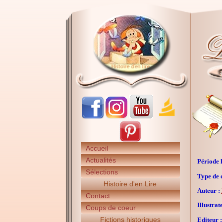
Accueil
Actualités
Période h
Sélections
Type de 
Histoire d'en Lire
Auteur :
Contact
Illustrat
Coups de coeur
Fictions historiques
Editeur :