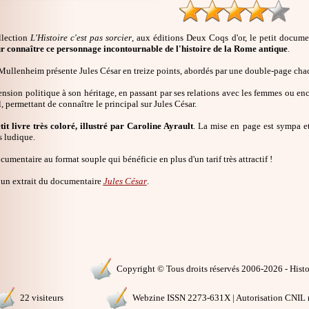
llection
L'Histoire c'est pas sorcier
, aux éditions Deux Coqs d'or, le petit docum
r connaître ce personnage incontournable de l'histoire de la Rome antique
.
Mullenheim présente Jules César en treize points, abordés par une double-page cha
ension politique à son héritage, en passant par ses relations avec les femmes ou
el, permettant de connaître le principal sur Jules César.
tit livre très coloré, illustré par Caroline Ayrault
. La mise en page est sympa et
s ludique.
cumentaire au format souple qui bénéficie en plus d'un tarif très attractif !
un extrait du documentaire
Jules César
.
Copyright © Tous droits réservés 2006-2026 - Histoi
22 visiteurs
Webzine ISSN 2273-631X | Autorisation CNIL