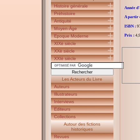
Histoire générale
Année d'é
Préhistoire
A partir 
Antiquité
ISBN :
97
Moyen-Âge
Prix :
4,9
Epoque Moderne
XIXè siècle
XXè siècle
XXIè siècle
Les Acteurs du Livre
Auteurs
Illustrateurs
Interviews
Editeurs
Collections
Autour des fictions
historiques
Revues