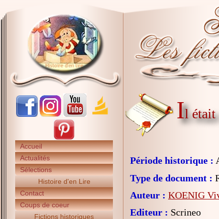
I
l étai
Accueil
Actualités
Période historique :
A
Sélections
Type de document :
R
Histoire d'en Lire
Contact
Auteur :
KOENIG Viv
Coups de coeur
Editeur :
Scrineo
Fictions historiques