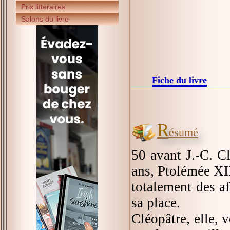
Prix littéraires
Salons du livre
Fiche du livre
R
ésumé
50 avant J.-C. Cl
ans, Ptolémée XII
totalement des af
sa place.
Cléopâtre, elle, v