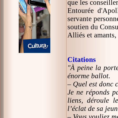
que les conseille
Entourée d'Apoll
servante personne
soutien du Consu
Alliés et amants,
Citations
"À peine la port
énorme ballot.
– Quel est donc 
Je ne réponds pa
liens, déroule 
l’éclat de sa jeu
– Vous vouliez me 