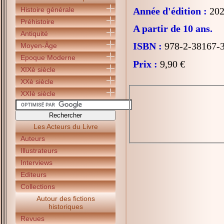
Histoire générale
Année d'édition :
202
Préhistoire
A partir de 10 ans.
Antiquité
ISBN :
978-2-38167-
Moyen-Âge
Epoque Moderne
Prix :
9,90 €
XIXè siècle
XXè siècle
XXIè siècle
Les Acteurs du Livre
Auteurs
Illustrateurs
Interviews
Editeurs
Collections
Autour des fictions
historiques
Revues