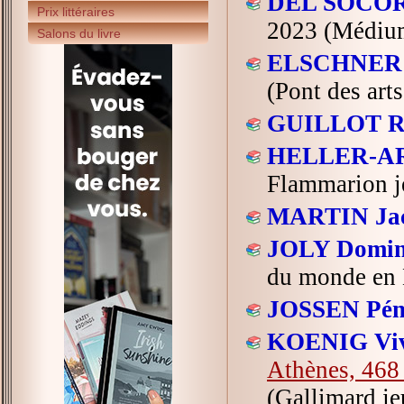
DEL SOCORR
Prix littéraires
2023 (Médium+
Salons du livre
ELSCHNER G
(Pont des arts
GUILLOT R
HELLER-AR
Flammarion j
MARTIN Jac
JOLY Domin
du monde en 
JOSSEN Pén
KOENIG Viv
Athènes, 468 
(Gallimard je