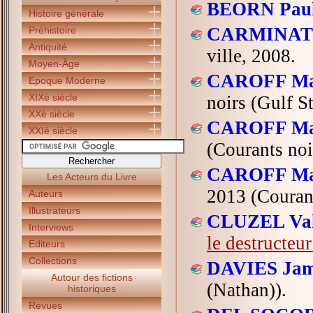
BEORN Paul
Histoire générale
CARMINATI 
Préhistoire
Antiquité
ville, 2008.
Moyen-Âge
CAROFF Mar
Epoque Moderne
XIXè siècle
noirs (Gulf S
XXè siècle
CAROFF Mar
XXIè siècle
(Courants noi
CAROFF Mar
Les Acteurs du Livre
2013 (Courant
Auteurs
Illustrateurs
CLUZEL Val
Interviews
le destructeu
Editeurs
Collections
DAVIES Jam
Autour des fictions
(Nathan)).
historiques
Revues