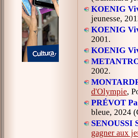
KOENIG Viv
jeunesse, 201
KOENIG Viv
2001.
KOENIG Viv
METANTRO
2002.
MONTARDRE
d'Olympie
, P
PRÉVOT Pas
bleue, 2024 (
SENOUSSI S
gagner aux j