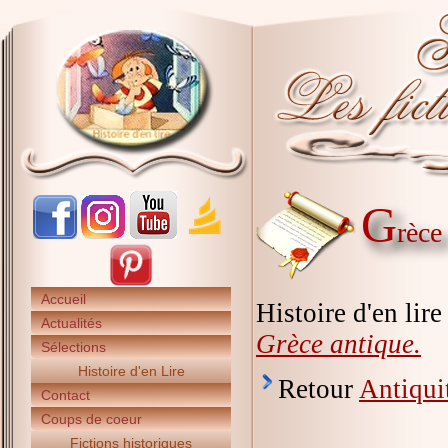
G
rèce
Accueil
Histoire d'en lir
Actualités
Grèce antique.
Sélections
Histoire d'en Lire
Retour
Antiqui
Contact
Coups de coeur
Fictions historiques