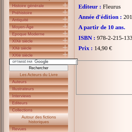
Histoire générale
Editeur :
Fleurus
Préhistoire
Année d'édition :
201
Antiquité
A partir de 10 ans.
Moyen-Âge
Epoque Moderne
ISBN :
978-2-215-13
XIXè siècle
Prix :
14,90 €
XXè siècle
XXIè siècle
Les Acteurs du Livre
Auteurs
Illustrateurs
Interviews
Editeurs
Collections
Autour des fictions
historiques
Revues