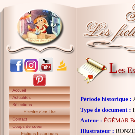
L
es Es
Accueil
Actualités
Période historique :
A
Sélections
Type de document :
R
Histoire d'en Lire
Contact
Auteur :
ÉGÉMAR Béa
Coups de coeur
Illustrateur :
RONZE
Fictions historiques