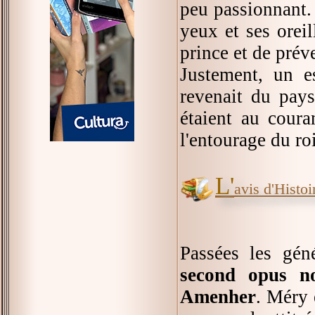
peu passionnant. 
yeux et ses orei
prince et de préve
Justement, un es
revenait du pays
étaient au coura
l'entourage du ro
L'
avis d'Histoir
Passées les gén
second opus no
Amenher
. Méry 