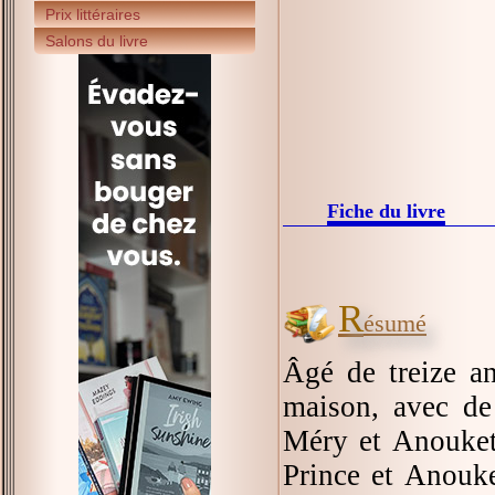
Prix littéraires
Salons du livre
Fiche du livre
R
ésumé
Âgé de treize a
maison, avec de
Méry et Anouket 
Prince et Anouket