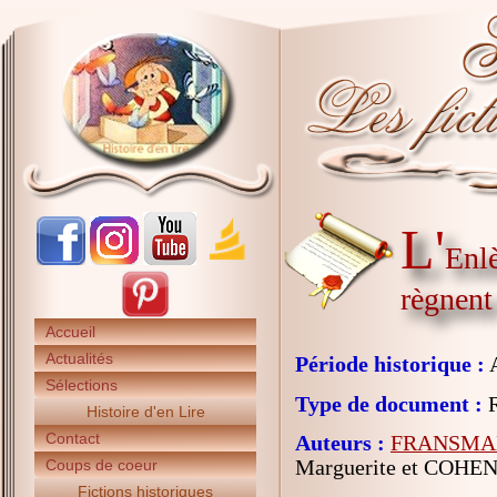
L'
Enlè
règnent
Accueil
Actualités
Période historique :
A
Sélections
Type de document :
R
Histoire d'en Lire
Contact
Auteurs :
FRANSMAN
Marguerite et COHEN 
Coups de coeur
Fictions historiques