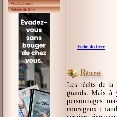
Prix littéraires
Salons du livre
Fiche du livre
R
ésumé
Les récits de la
grands. Mais à 
personnages mas
courageux ; tan
seraient rien san