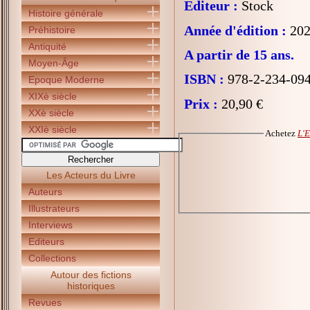
Editeur :
Stock
Histoire générale
Année d'édition :
202
Préhistoire
Antiquité
A partir de 15 ans.
Moyen-Âge
ISBN :
978-2-234-09
Epoque Moderne
XIXè siècle
Prix :
20,90 €
XXè siècle
XXIè siècle
Achetez
L'E
Les Acteurs du Livre
Auteurs
Illustrateurs
Interviews
Editeurs
Collections
Autour des fictions
historiques
Revues